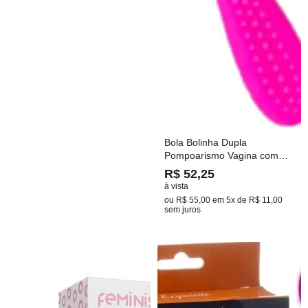
Bola Bolinha Dupla
Pompoarismo Vagina com
Peso Ben-wa Silicone com
R$ 52,25
suporte
à vista
ou
R$ 55,00
em
5x de R$ 11,00
sem juros