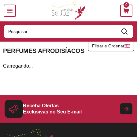
0
COSMÉTICOS
PERFUMES AFRODISÍACOS
Filtrar e Ordenar
PERFUMES AFRODISÍACOS
AROMATIZANTE BUCAL
Carregando...
BOLINHAS
CALCINHA COMESTÍVEL
COMESTÍVEIS
DESODORANTE ÍNTIMO
ESTIMULANTES
Receba Ofertas
Exclusivas no Seu E-mail
EXCITANTES
GEL ADSTRINGENTE
GEL PARA SEXO ANAL
GEL RETARDANTE