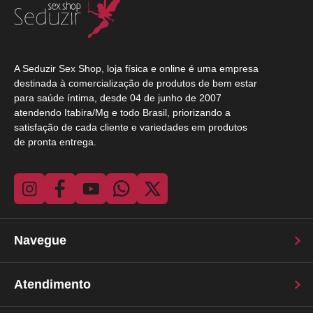
LUBRIFICANTES
MASSAGEM CORPORAL
PERFUMES AFRODISÍACOS
A Seduzir Sex Shop, loja física e online é uma empresa
PERFUMES INSPIRAÇÕES IMPORTADOS
AMAKHA PARIS
destinada à comercialização de produtos de bem estar
para saúde íntima, desde 04 de junho de 2007
SABONETE ÍNTIMO
atendendo Itabira/Mg e todo Brasil, priorizando a
satisfação de cada cliente e variedades em produtos
de pronta entrega.
Ordenar
Mais Relevantes
A - Z
Z - A
Menor Preço
Maior Preço
Mais Vendidos
Mais Acessados
Novidades
Marcas
Navegue
Atendimento