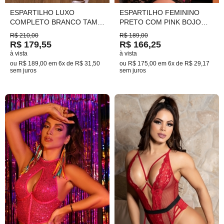
ESPARTILHO LUXO
ESPARTILHO FEMININO
COMPLETO BRANCO TAM.:
PRETO COM PINK BOJO
P,M,G,GG REF.:418
SOFT CALCINHA SEXY Ref.:
R$ 210,00
R$ 189,00
00611 TAM. M(42)
R$ 179,55
R$ 166,25
à vista
à vista
ou
R$ 189,00
em
6x de R$ 31,50
ou
R$ 175,00
em
6x de R$ 29,17
sem juros
sem juros