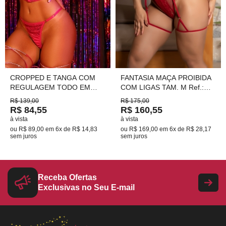
CROPPED E TANGA COM
FANTASIA MAÇA PROIBIDA
REGULAGEM TODO EM
COM LIGAS TAM. M Ref.:
PAETÊ Ref.: 803
02618
R$ 139,00
R$ 175,00
R$ 84,55
R$ 160,55
à vista
à vista
ou
R$ 89,00
em
6x de R$ 14,83
ou
R$ 169,00
em
6x de R$ 28,17
sem juros
sem juros
Receba Ofertas
Exclusivas no Seu E-mail