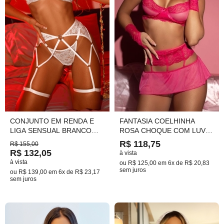
CONJUNTO EM RENDA E
FANTASIA COELHINHA
LIGA SENSUAL BRANCO
ROSA CHOQUE COM LUVAS
TAM.46(GG) PLUS SIZE
E ORELHAS TAM. UNICO
R$ 118,75
R$ 155,00
COD.823
CÓD:658
R$ 132,05
à vista
à vista
ou
R$ 125,00
em
6x de R$ 20,83
sem juros
ou
R$ 139,00
em
6x de R$ 23,17
sem juros