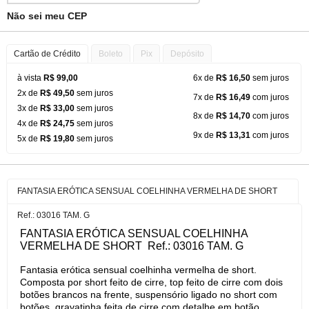
Não sei meu CEP
Cartão de Crédito
Boleto
Pix
Depósito
à vista
R$ 99,00
6x de
R$ 16,50
sem juros
2x de
R$ 49,50
sem juros
7x de
R$ 16,49
com juros
3x de
R$ 33,00
sem juros
8x de
R$ 14,70
com juros
4x de
R$ 24,75
sem juros
9x de
R$ 13,31
com juros
5x de
R$ 19,80
sem juros
FANTASIA ERÓTICA SENSUAL COELHINHA VERMELHA DE SHORT
Ref.: 03016 TAM. G
FANTASIA ERÓTICA SENSUAL COELHINHA
VERMELHA DE SHORT Ref.: 03016 TAM. G
Fantasia erótica sensual coelhinha vermelha de short.
Composta por short feito de cirre, top feito de cirre com dois
botões brancos na frente, suspensório ligado no short com
botões, gravatinha feita de cirre com detalhe em botão,