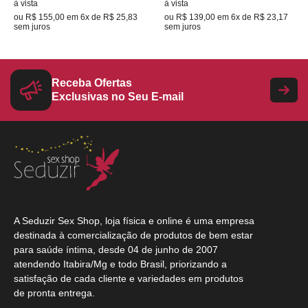
à vista
à vista
ou
R$ 155,00
em
6x de R$ 25,83
ou
R$ 139,00
em
6x de R$ 23,17
sem juros
sem juros
Receba Ofertas
Exclusivas no Seu E-mail
A Seduzir Sex Shop, loja física e online é uma empresa
destinada à comercialização de produtos de bem estar
para saúde íntima, desde 04 de junho de 2007
atendendo Itabira/Mg e todo Brasil, priorizando a
satisfação de cada cliente e variedades em produtos
de pronta entrega.