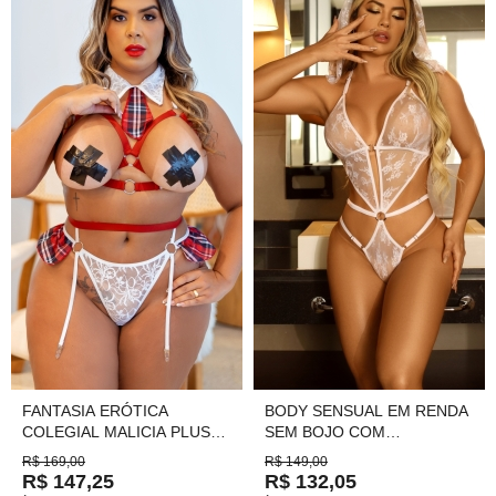
FANTASIA ERÓTICA
BODY SENSUAL EM RENDA
COLEGIAL MALICIA PLUS
SEM BOJO COM
SIZE TAM.48 Ref.: 03066
REGULAGEM BRANCO
R$ 169,00
R$ 149,00
TAM.46(GG) COD.5212
R$ 147,25
R$ 132,05