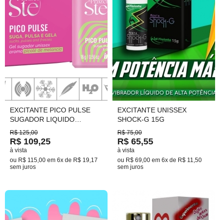
EXCITANTE PICO PULSE
EXCITANTE UNISSEX
SUGADOR LIQUIDO
SHOCK-G 15G
VIBRANTE MELÂNCIA E UVA
R$ 125,00
R$ 75,00
R$ 109,25
R$ 65,55
à vista
à vista
ou
R$ 115,00
em
6x de R$ 19,17
ou
R$ 69,00
em
6x de R$ 11,50
sem juros
sem juros