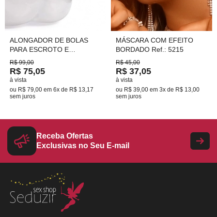
ALONGADOR DE BOLAS
MÁSCARA COM EFEITO
PARA ESCROTO E
BORDADO Ref.: 5215
INTESIFICADOR DE
R$ 99,00
R$ 45,00
EREÇÃO
R$ 75,05
R$ 37,05
à vista
à vista
ou
R$ 79,00
em
6x de R$ 13,17
ou
R$ 39,00
em
3x de R$ 13,00
sem juros
sem juros
Receba Ofertas
Exclusivas no Seu E-mail