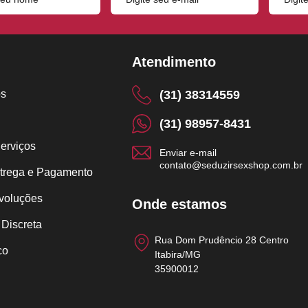
Atendimento
s
(31) 38314559
(31) 98957-8431
erviços
Enviar e-mail
contato@seduzirsexshop.com.br
trega e Pagamento
voluções
Onde estamos
Discreta
Rua Dom Prudêncio 28 Centro
co
Itabira/MG
35900012