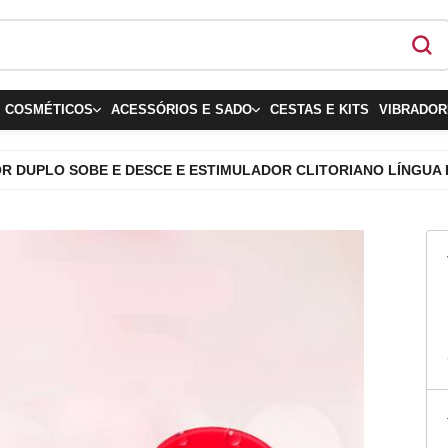
COSMÉTICOS
ACESSÓRIOS E SADO
CESTAS E KITS
VIBRADOR
DORES
AROMATIZANTE BUCAL
SADO
CALCINHAS
ANEL
R DUPLO SOBE E DESCE E ESTIMULADOR CLITORIANO LÍNGU
BOLINHAS
ANEL PENIANO
CAMISOLAS 
BULL
PENIANAS
CALCINHA COMESTÍVEL
AROMATIZANTES &
CONJUNTOS 
MAS
DECORAÇÕES
(31) 98
COMESTÍVEIS
ESPARTILH
PER
(31) 3
CAPA
contat
DESODORANTE ÍNTIMO
FANTASIAS 
PONT
DESENVOLVEDORES
ESTIMULANTES
FANTASIAS
ROTA
DUCHA HIGIÊNICA
EXCITANTES
Instagr