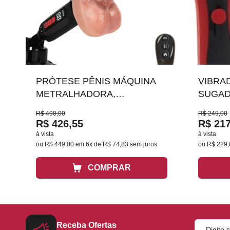
PRÓTESE PÊNIS MÁQUINA
VIBRA
METRALHADORA,
SUGAD
AQUECIMENTO E CONTROLE
COM O
R$ 490,00
R$ 249,00
19X3,5 MLVP6255
R$ 426,55
R$ 217
à vista
à vista
ou
R$ 449,00
em
6x de R$ 74,83
sem juros
ou
R$ 229,
Receba Ofertas