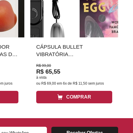
DOR
CÁPSULA BULLET
AS DE
VIBRATÓRIA
R-137
MULTIVELOCIDADE
R$ 99,00
CROMADA BI-010015
R$ 65,55
à vista
em juros
ou
R$ 69,00
em
6x de R$ 11,50
sem juros