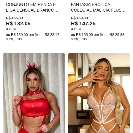
CONJUNTO EM RENDA E
FANTASIA ERÓTICA
LIGA SENSUAL BRANCO
COLEGIAL MALICIA PLUS
TAM.46(GG) PLUS SIZE
SIZE TAM.48 Ref.: 03066
R$ 155,00
R$ 169,00
COD.823
R$ 132,05
R$ 147,25
à vista
à vista
ou
R$ 139,00
em
6x de R$ 23,17
ou
R$ 155,00
em
6x de R$ 25,83
sem juros
sem juros