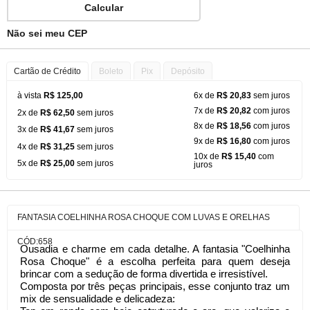
Calcular
Não sei meu CEP
Cartão de Crédito
Boleto
Pix
Depósito
à vista
R$ 125,00
6x de
R$ 20,83
sem juros
7x de
R$ 20,82
com juros
2x de
R$ 62,50
sem juros
8x de
R$ 18,56
com juros
3x de
R$ 41,67
sem juros
9x de
R$ 16,80
com juros
4x de
R$ 31,25
sem juros
10x de
R$ 15,40
com
5x de
R$ 25,00
sem juros
juros
FANTASIA COELHINHA ROSA CHOQUE COM LUVAS E ORELHAS
CÓD:658
Ousadia e charme em cada detalhe. A fantasia "Coelhinha
Rosa Choque" é a escolha perfeita para quem deseja
brincar com a sedução de forma divertida e irresistível.
Composta por três peças principais, esse conjunto traz um
mix de sensualidade e delicadeza: