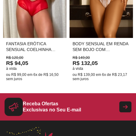
FANTASIA ERÓTICA
BODY SENSUAL EM RENDA
SENSUAL COELHINHA
SEM BOJO COM
VERMELHA DE SHORT Ref.:
REGULAGEM BRANCO
R$ 120,00
R$ 149,00
03016 TAM. G
TAM.46(GG) COD.5212
R$ 94,05
R$ 132,05
à vista
à vista
ou
R$ 99,00
em
6x de R$ 16,50
ou
R$ 139,00
em
6x de R$ 23,17
sem juros
sem juros
Receba Ofertas
Exclusivas no Seu E-mail