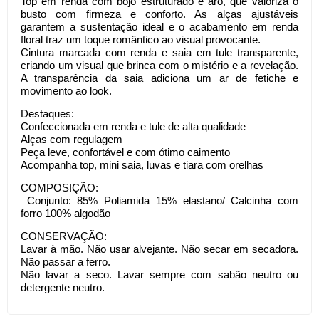
Top em renda com bojo estruturado e aro, que valoriza o
busto com firmeza e conforto. As alças ajustáveis
garantem a sustentação ideal e o acabamento em renda
floral traz um toque romântico ao visual provocante.
Cintura marcada com renda e saia em tule transparente,
criando um visual que brinca com o mistério e a revelação.
A transparência da saia adiciona um ar de fetiche e
movimento ao look.
Destaques:
Confeccionada em renda e tule de alta qualidade
Alças com regulagem
Peça leve, confortável e com ótimo caimento
Acompanha top, mini saia, luvas e tiara com orelhas
COMPOSIÇÃO:
Conjunto: 85% Poliamida 15% elastano/ Calcinha com
forro 100% algodão
CONSERVAÇÃO:
Lavar à mão. Não usar alvejante. Não secar em secadora.
Não passar a ferro.
Não lavar a seco. Lavar sempre com sabão neutro ou
detergente neutro.