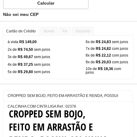
Calcular
Não sei meu CEP
Cartão de Crédito
Boleto
Pix
Depósito
à vista
R$ 149,00
6x de
R$ 24,83
sem juros
7x de
R$ 24,82
com juros
2x de
R$ 74,50
sem juros
8x de
R$ 22,12
com juros
3x de
R$ 49,67
sem juros
9x de
R$ 20,03
com juros
4x de
R$ 37,25
sem juros
10x de
R$ 18,36
com
5x de
R$ 29,80
sem juros
juros
CROPPED SEM BOJO, FEITO EM ARRASTÃO E RENDA, POSSUI
CALCINHA COM CINTA LIGA Ref.: 02376
CROPPED SEM BOJO,
FEITO EM ARRASTÃO E