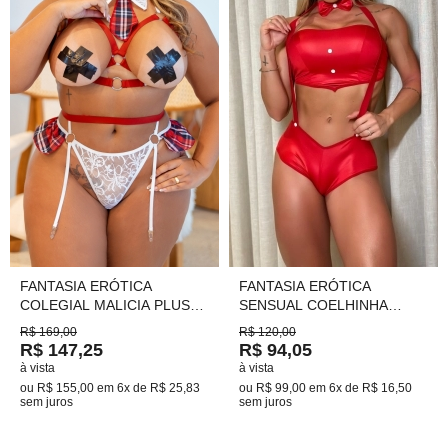
FANTASIA ERÓTICA
FANTASIA ERÓTICA
COLEGIAL MALICIA PLUS
SENSUAL COELHINHA
SIZE TAM.48 Ref.: 03066
VERMELHA DE SHORT Ref.:
R$ 169,00
R$ 120,00
03016 TAM. G
R$ 147,25
R$ 94,05
à vista
à vista
ou
R$ 155,00
em
6x de R$ 25,83
ou
R$ 99,00
em
6x de R$ 16,50
sem juros
sem juros