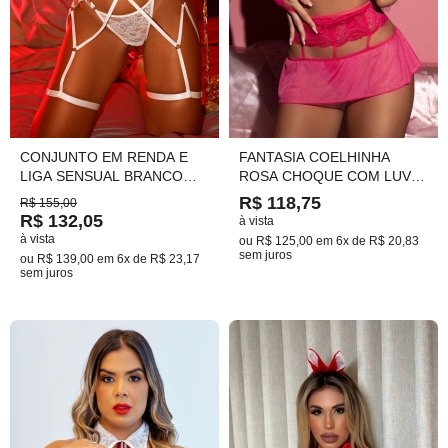
CONJUNTO EM RENDA E
FANTASIA COELHINHA
LIGA SENSUAL BRANCO
ROSA CHOQUE COM LUVAS
TAM.46(GG) PLUS SIZE
E ORELHAS TAM. UNICO
R$ 118,75
R$ 155,00
COD.823
CÓD:658
R$ 132,05
à vista
à vista
ou
R$ 125,00
em
6x de R$ 20,83
sem juros
ou
R$ 139,00
em
6x de R$ 23,17
sem juros